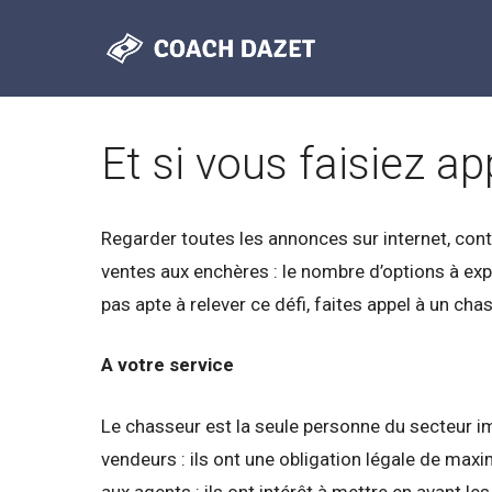
Aller
au
contenu
Et si vous faisiez a
Regarder toutes les annonces sur internet, cont
ventes aux enchères : le nombre d’options à ex
pas apte à relever ce défi, faites appel à un cha
A votre service
Le chasseur est la seule personne du secteur imm
vendeurs : ils ont une obligation légale de maxim
aux agents : ils ont intérêt à mettre en avant 